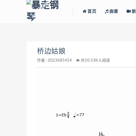
首页
曲谱
新
桥边姑娘
作者 :
2023685454
共10.53K人阅读