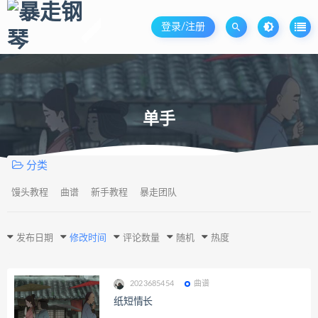
登录/注册
单手
分类
馒头教程
曲谱
新手教程
暴走团队
发布日期
修改时间
评论数量
随机
热度
2023685454
曲谱
纸短情长